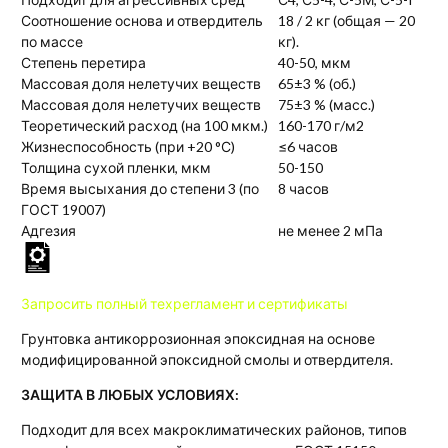
Соотношение основа и отвердитель
18 / 2 кг (общая — 20
по массе
кг).
Степень перетира
40-50, мкм
Массовая доля нелетучих веществ
65±3 % (об.)
Массовая доля нелетучих веществ
75±3 % (масс.)
Теоретический расход (на 100 мкм.)
160-170 г/м2
Жизнеспособность (при +20 °С)
≤6 часов
Толщина сухой пленки, мкм
50-150
Время высыхания до степени 3 (по
8 часов
ГОСТ 19007)
Адгезия
не менее 2 мПа
Запросить
полный техрегламент и сертификаты
Грунтовка антикоррозионная эпоксидная на основе
модифицированной эпоксидной смолы и отвердителя.
ЗАЩИТА В ЛЮБЫХ УСЛОВИЯХ:
Подходит для всех макроклиматических районов, типов