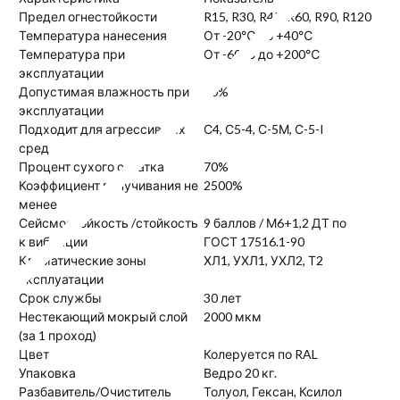
Предел огнестойкости
R15, R30, R45, R60, R90, R120
Температура нанесения
От -20℃ до +40℃
Температура при
От -60℃ до +200℃
эксплуатации
Допустимая влажность при
90%
эксплуатации
Подходит для агрессивных
С4, С5-4, С-5М, С-5-I
сред
Процент сухого остатка
70%
Коэффициент вспучивания не
2500%
менее
Сейсмостойкость /стойкость
9 баллов / М6+1,2 ДТ по
к вибрации
ГОСТ 17516.1-90
Климатические зоны
ХЛ1, УХЛ1, УХЛ2, Т2
эксплуатации
Срок службы
30 лет
Нестекающий мокрый слой
2000 мкм
(за 1 проход)
Цвет
Колеруется по RAL
Упаковка
Ведро 20 кг.
Разбавитель/Очиститель
Толуол, Гексан, Ксилол