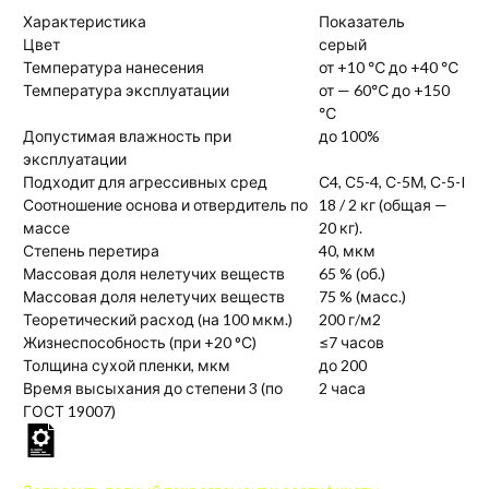
Характеристика
Показатель
Цвет
серый
Температура нанесения
от +10 ℃ до +40 ℃
Температура эксплуатации
от — 60℃ до +150
℃
Допустимая влажность при
до 100%
эксплуатации
Подходит для агрессивных сред
С4, С5-4, С-5М, С-5-I
Соотношение основа и отвердитель по
18 / 2 кг (общая —
массе
20 кг).
Степень перетира
40, мкм
Массовая доля нелетучих веществ
65 % (об.)
Массовая доля нелетучих веществ
75 % (масс.)
Теоретический расход (на 100 мкм.)
200 г/м2
Жизнеспособность (при +20 °С)
≤7 часов
Толщина сухой пленки, мкм
до 200
Время высыхания до степени 3 (по
2 часа
ГОСТ 19007)