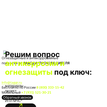
Решим вопрос
Огнезащитные и антикоррозийные
антикоррозии и
покрытия
от ЗАВОДА-ПРОИЗВОДИТЕЛЯ
огнезащиты
под ключ:
info@taggr.ru
материалы
Бесплатно по России
8 (800) 333-15-42
проект
Мобильный
+7 (931) 521-30-21
нанесение
Обратный звонок
ИПЛ МЧС*