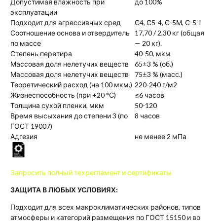
Допустимая влажность при
до 100%
эксплуатации
Подходит для агрессивных сред
С4, С5-4, С-5М, С-5-I
Соотношение основа и отвердитель
17,70 / 2,30 кг (общая
по массе
— 20 кг).
Степень перетира
40-50, мкм
Массовая доля нелетучих веществ
65±3 % (об.)
Массовая доля нелетучих веществ
75±3 % (масс.)
Теоретический расход (на 100 мкм.)
220-240 г/м2
Жизнеспособность (при +20 °С)
≤6 часов
Толщина сухой пленки, мкм
50-120
Время высыхания до степени 3 (по
8 часов
ГОСТ 19007)
Адгезия
не менее 2 мПа
Запросить
полный техрегламент и сертификаты
ЗАЩИТА В ЛЮБЫХ УСЛОВИЯХ:
Подходит для всех макроклиматических районов, типов
атмосферы и категорий размещения по ГОСТ 15150 и во