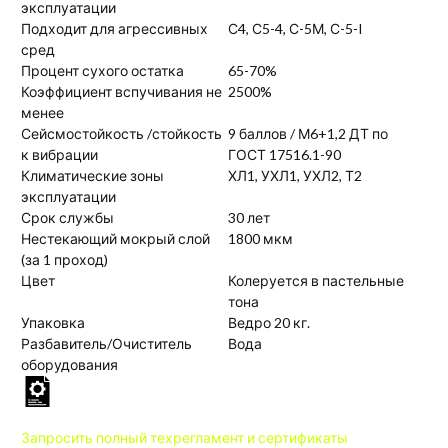
эксплуатации
Подходит для агрессивных
С4, С5-4, С-5М, С-5-I
сред
Процент сухого остатка
65-70%
Коэффициент вспучивания не
2500%
менее
Сейсмостойкость /стойкость
9 баллов / М6+1,2 ДТ по
к вибрации
ГОСТ 17516.1-90
Климатические зоны
ХЛ1, УХЛ1, УХЛ2, Т2
эксплуатации
Срок службы
30 лет
Нестекающий мокрый слой
1800 мкм
(за 1 проход)
Цвет
Колеруется в пастельные
тона
Упаковка
Ведро 20 кг.
Разбавитель/Очиститель
Вода
оборудования
Запросить
полный техрегламент и сертификаты