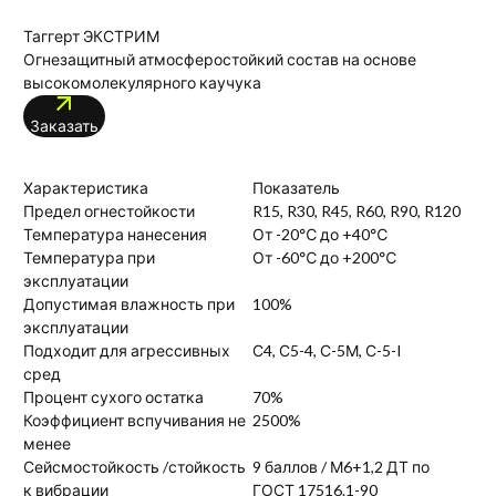
Таггерт ЭКСТРИМ
Огнезащитный атмосферостойкий состав на основе
высокомолекулярного каучука
Заказать
Характеристика
Показатель
Предел огнестойкости
R15, R30, R45, R60, R90, R120
Температура нанесения
От -20℃ до +40℃
Температура при
От -60℃ до +200℃
эксплуатации
Допустимая влажность при
100%
эксплуатации
Подходит для агрессивных
С4, С5-4, С-5М, С-5-I
сред
Процент сухого остатка
70%
Коэффициент вспучивания не
2500%
менее
Сейсмостойкость /стойкость
9 баллов / М6+1,2 ДТ по
к вибрации
ГОСТ 17516.1-90