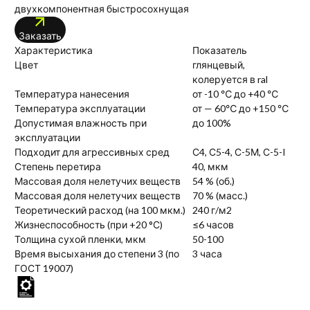
двухкомпонентная быстросохнущая
Заказать
Характеристика
Показатель
Цвет
глянцевый,
колеруется в ral
Температура нанесения
от -10 ℃ до +40 ℃
Температура эксплуатации
от — 60℃ до +150 ℃
Допустимая влажность при
до 100%
эксплуатации
Подходит для агрессивных сред
С4, С5-4, С-5М, С-5-I
Степень перетира
40, мкм
Массовая доля нелетучих веществ
54 % (об.)
Массовая доля нелетучих веществ
70 % (масс.)
Теоретический расход (на 100 мкм.)
240 г/м2
Жизнеспособность (при +20 °С)
≤6 часов
Толщина сухой пленки, мкм
50-100
Время высыхания до степени 3 (по
3 часа
ГОСТ 19007)